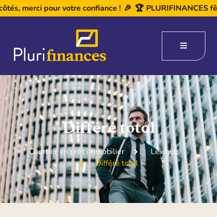
ci pour votre confiance !
🎉
🏆
PLURIFINANCES fête ses 20 a
Différé total
Courtier en prêt immobilier
Lexique
Différé total