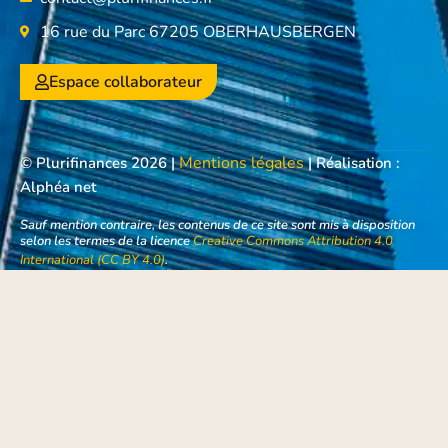
16 rue du Parc 67205 OBERHAUSBERGEN
Espace collaborateur
Mentions légales
© Plurifinances 2026 |
| Réalisation :
Alphéa net
Sauf mention contraire, les contenus de ce site sont mis à disposition
selon les termes de la licence
Creative Commons Attribution 4.0
International (CC BY 4.0)
.